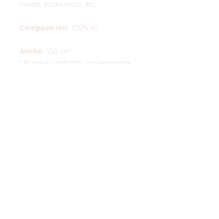
moda, accesorios, etc.
Composición:
100% Al.
Ancho:
150 cm
* El precio indicado corresponde
a 0.50cm
Top
©2023 by Flamingo Designs. Proudly
created with
Wix.com