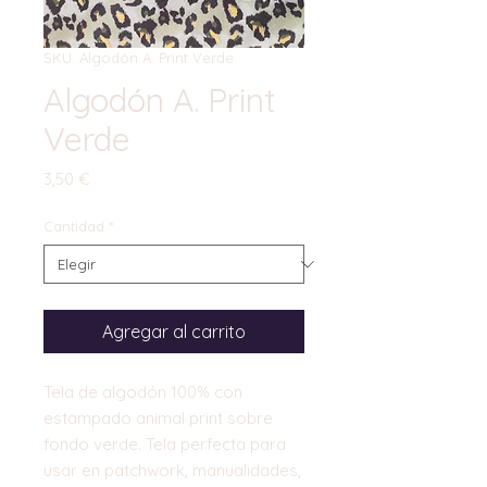
SKU: Algodón A. Print Verde
Algodón A. Print
Verde
Precio
3,50 €
Cantidad
*
Agregar al carrito
Tela de algodón 100% con
estampado animal print sobre
fondo verde. Tela perfecta para
usar en patchwork, manualidades,