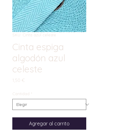
SKU: Cinta azul celeste
Cinta espiga
algodón azul
celeste
Precio
1,50 €
Cantidad
*
Agregar al carrito