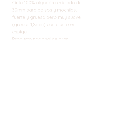
Cinta 100% algodón reciclado de
30mm para bolsos y mochilas,
fuerte y gruesa pero muy suave
(grosor 1,8mm) con dibujo en
espiga.
Producto nacional de gran
calidad, disponible en 21 colores
Top
©2023 by Flamingo Designs. Proudly
created with
Wix.com