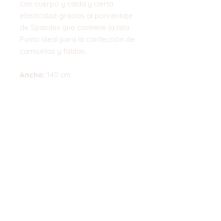
con cuerpo y caída y cierta
elasticidad gracias al porcentaje
de Spandex que contiene la tela.
Punto ideal para la confección de
camisetas y faldas.
Ancho:
140 cm
Composición:
Poliester 70%
Algodón 20%. Spandex 10%
Top
©2023 by Flamingo Designs. Proudly