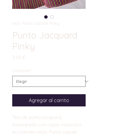
SKU: Punto Canalé Pinky
Punto Jacquard
Pinky
Precio
3,00 €
Cantidad
*
Agregar al carrito
Tela de punto jacquard,
estampado con rayas multicolor
en colores neón. Punto canalé