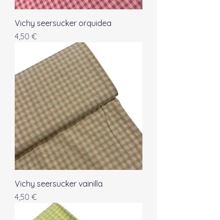
Vichy seersucker orquidea
Precio
4,50 €
Vichy seersucker vainilla
Precio
4,50 €