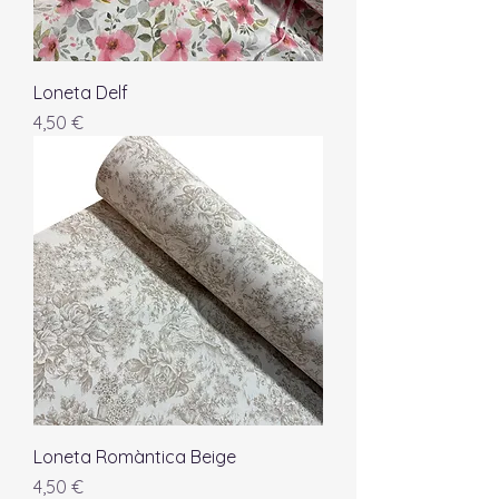
Loneta Delf
Precio
4,50 €
Loneta Romàntica Beige
Precio
4,50 €