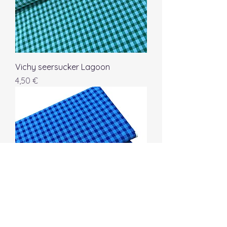
Vichy seersucker Lagoon
Precio
4,50 €