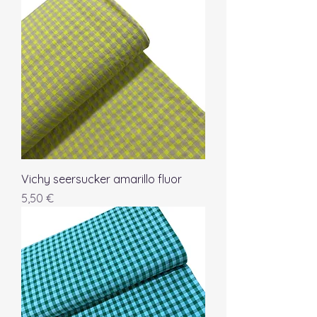
Vichy seersucker amarillo fluor
Precio
5,50 €