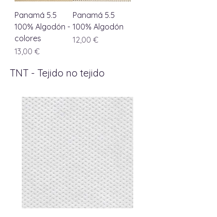
Panamá 5.5
Panamá 5.5
100% Algodón -
100% Algodón
colores
Precio
12,00 €
Precio
13,00 €
TNT - Tejido no tejido