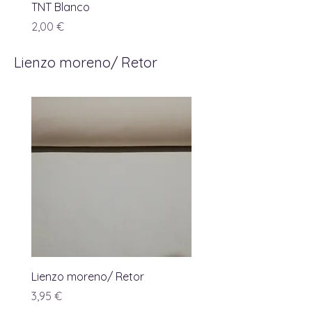
TNT Blanco
Precio
2,00 €
Lienzo moreno/ Retor
Lienzo moreno/ Retor
Precio
3,95 €