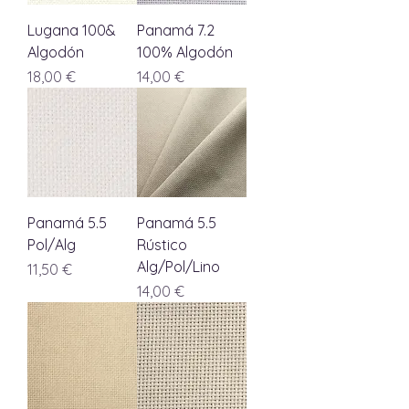
Lugana 100&
Panamá 7.2
Algodón
100% Algodón
Precio
Precio
18,00 €
14,00 €
Panamá 5.5
Panamá 5.5
Pol/Alg
Rústico
Alg/Pol/Lino
Precio
11,50 €
Precio
14,00 €