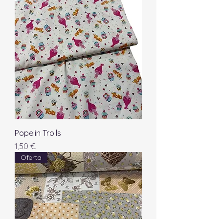
Popelín Trolls
Precio
1,50 €
Oferta