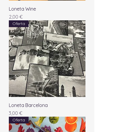
Loneta Wine
Precio
2,00 €
Oferta
Loneta Barcelona
Precio
3,00 €
Oferta