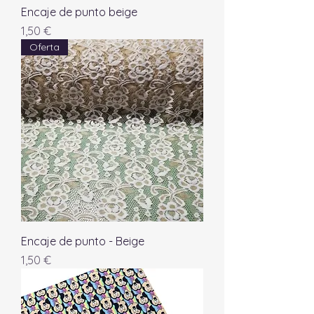
Encaje de punto beige
Precio
1,50 €
Oferta
Encaje de punto - Beige
Precio
1,50 €