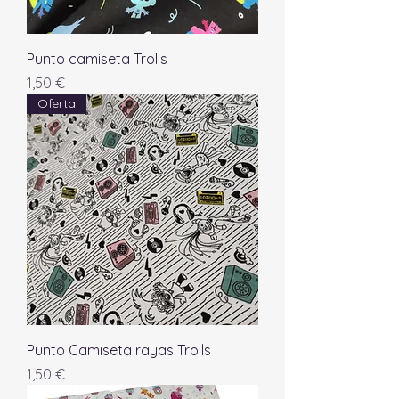
Punto camiseta Trolls
Precio
1,50 €
Oferta
Punto Camiseta rayas Trolls
Precio
1,50 €