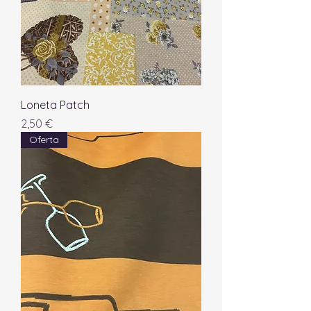
Loneta Patch
Precio
2,50 €
Oferta