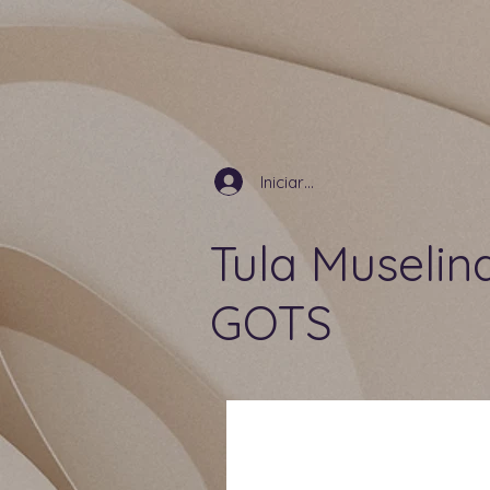
Iniciar sesión
Tula Muselin
GOTS