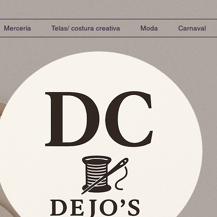
Mercería
Telas/ costura creativa
Moda
Carnaval