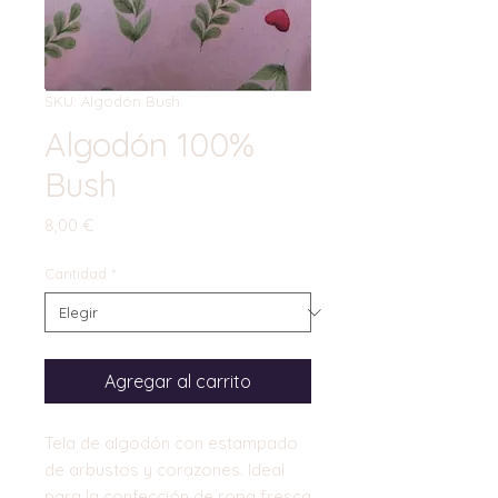
SKU: Algodón Bush
Algodón 100%
Bush
Precio
8,00 €
Cantidad
*
Agregar al carrito
Tela de algodón con estampado
de arbustos y corazones. Ideal
para la confección de ropa fresca