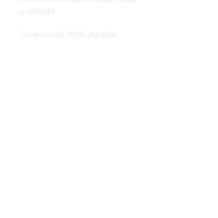
y cómoda.
Composición: 100% algodón
Ancho: 150 cm
Top
©2023 by Flamingo Designs. Proudly
created with
Wix.com