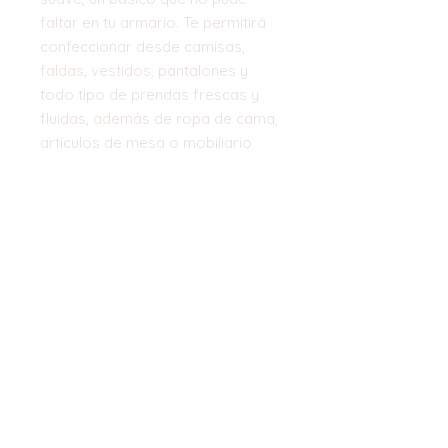
faltar en tu armario. Te permitirá
confeccionar desde camisas,
faldas, vestidos, pantalones y
todo tipo de prendas frescas y
fluidas, además de ropa de cama,
artículos de mesa o mobiliario
Ancho:
150 cm
Composición:
100% Algodón
Top