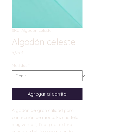
SKU: Algodón celeste
Algodón celeste
Precio
5,95 €
Medidas
*
Agregar al carrito
Algodón de gran calidad para
confección de moda. Es una tela
muy versátil, fina y de textura
suave, un básico que no pude