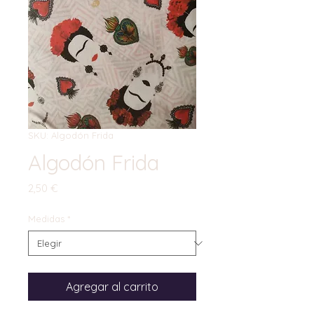
SKU: Algodón Frida
Algodón Frida
Precio
2,50 €
Medidas
*
Agregar al carrito