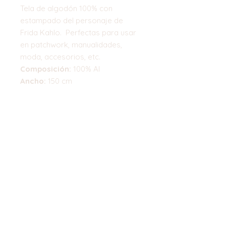
Tela de algodón 100% con
estampado del personaje de
Frida Kahlo. Perfectas para usar
en patchwork, manualidades,
moda, accesorios, etc.
Composición:
100% Al
Ancho:
150 cm
*El importe indicado corresponde
a 0.50 cm
Top