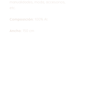
manualidades, moda, accesorios,
etc.
Composición:
100% Al.
Ancho:
150 cm
* El precio indicado corresponde
a 0.50cm
Top
©2023 by Flamingo Designs. Proudly
created with
Wix.com