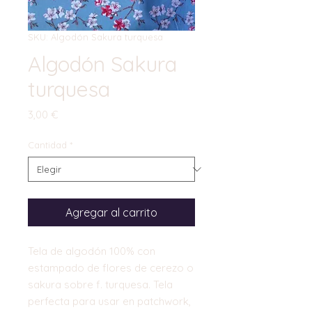
SKU: Algodón Sakura turquesa
Algodón Sakura
turquesa
Precio
3,00 €
Cantidad
*
Agregar al carrito
Tela de algodón 100% con
estampado de flores de cerezo o
sakura sobre f. turquesa. Tela
perfecta para usar en patchwork,