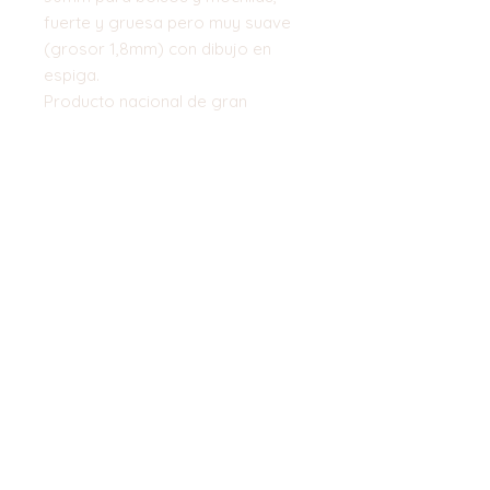
fuerte y gruesa pero muy suave
(grosor 1,8mm) con dibujo en
espiga.
Producto nacional de gran
calidad, disponible en 21 colores
Top
©2023 by Flamingo Designs. Proudly
created with
Wix.com