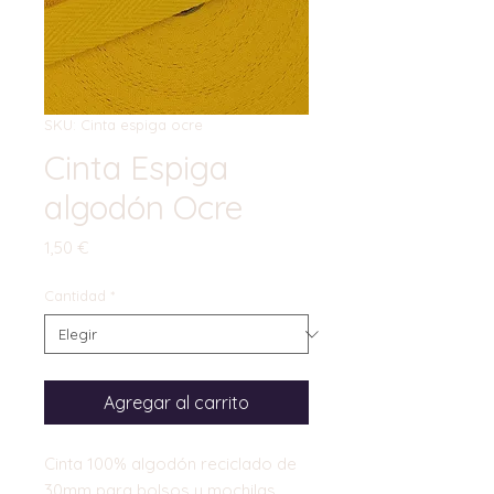
SKU: Cinta espiga ocre
Cinta Espiga
algodón Ocre
Precio
1,50 €
Cantidad
*
Agregar al carrito
Cinta 100% algodón reciclado de
30mm para bolsos y mochilas,