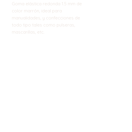
Goma elástica redonda 1.5 mm de
color marrón, ideal para
manualidades, y confecciones de
todo tipo tales como pulseras,
mascarillas, etc.
Bobina de 25 m (sólo se vende
bobina entera)
Top
©2023 by Flamingo Designs. Proudly
created with
Wix.com