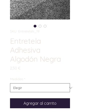
SKU: EntretelaN_19
Entretela
Adhesiva
Algodón Negra
Precio
2,50 €
Medidas
*
Agregar al carrito