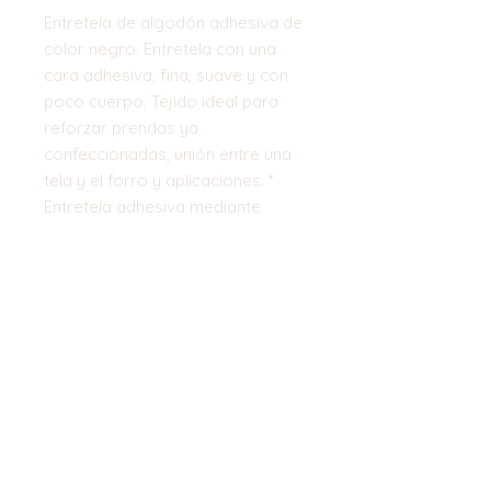
Entretela de algodón adhesiva de
color negro. Entretela con una
cara adhesiva, fina, suave y con
poco cuerpo. Tejido ideal para
reforzar prendas ya
confeccionadas, unión entre una
tela y el forro y aplicaciones. *
Entretela adhesiva mediante
plancha.
Ancho:
85 cm
Composición:
100% Algodón
Top