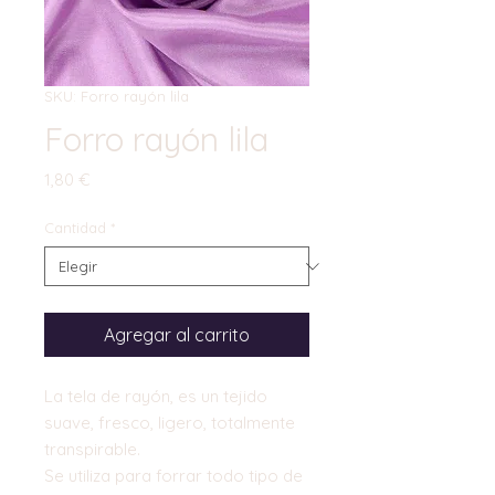
SKU: Forro rayón lila
Forro rayón lila
Precio
1,80 €
Cantidad
*
Agregar al carrito
La tela de rayón, es un tejido
suave, fresco, ligero, totalmente
transpirable.
Se utiliza para forrar todo tipo de