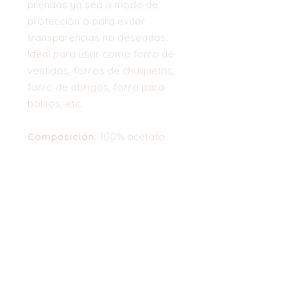
prendas ya sea a modo de
protección o para evitar
transparencias no deseadas.
Ideal para usar como forro de
vestidos, forros de chaquetas,
forro de abrigos, forro para
bolsos, etc.
Composición:
100% acetato.
Ancho:
140 cm
* El precio indicado corresponde
a 0.50 cm
Top