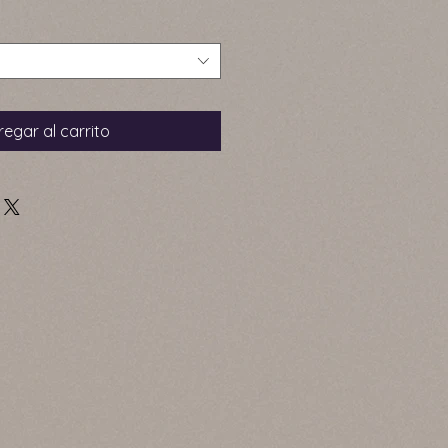
egar al carrito