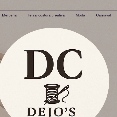
Mercería
Telas/ costura creativa
Moda
Carnaval