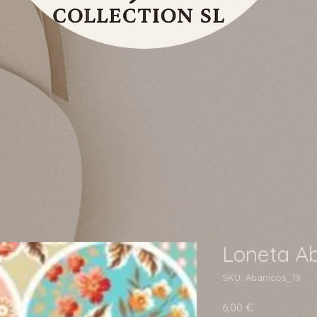
Loneta A
SKU: Abanicos_19
Precio
6,00 €