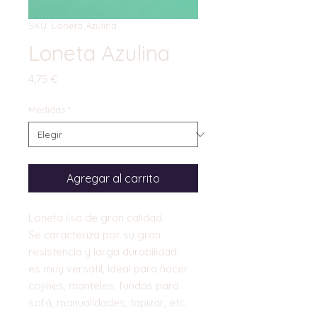
SKU: Loneta Azulina
Loneta Azulina
Precio
4,75 €
Medidas
*
Agregar al carrito
Loneta lisa de gran calidad.
Se caracteriza por su gran
resistencia y larga durabilidad,
es muy versátil, ideal para hacer
cojines, manteles, fundas para
sofá, manualidades, tapizar, etc.