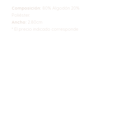
Composición:
80% Algodón 20%
Poliéster.
Ancho:
2.80cm
* El precio indicado corresponde
a 0,50 cm
Top
©2023 by Flamingo Designs. Proudly
created with
Wix.com