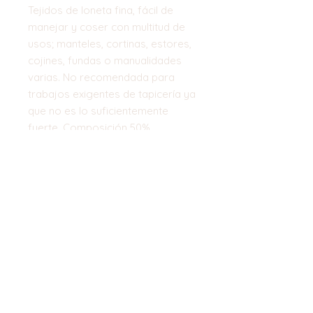
Tejidos de loneta fina, fácil de
manejar y coser con multitud de
usos; manteles, cortinas, estores,
cojines, fundas o manualidades
varias. No recomendada para
trabajos exigentes de tapicería ya
que no es lo suficientemente
fuerte. Composición 50%
algodón/50% poliester.
Ancho: 280 cm
Top