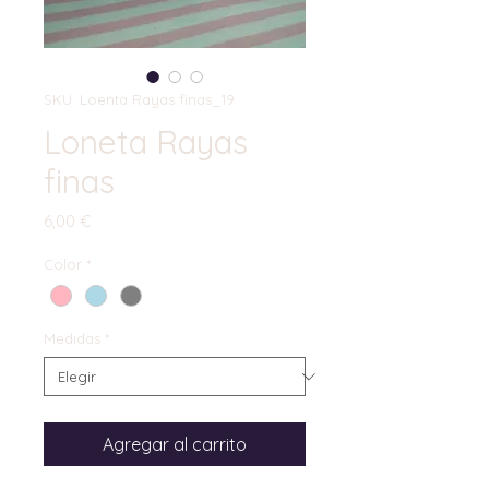
SKU: Loenta Rayas finas_19
Loneta Rayas
finas
Precio
6,00 €
Color
*
Medidas
*
Agregar al carrito