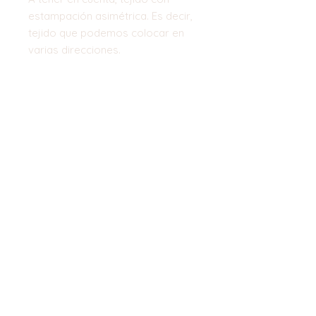
estampación asimétrica. Es decir,
tejido que podemos colocar en
varias direcciones.
Ancho: 280cm
Top
©2023 by Flamingo Designs. Proudly
created with
Wix.com