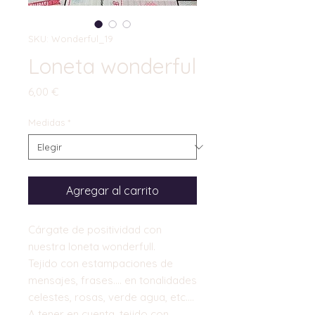
SKU: Wonderful_19
Loneta wonderful
Precio
6,00 €
Medidas
*
Agregar al carrito
Cárgate de positividad con
nuestra loneta wonderfull.
Tejido con estampaciones de
mensajes, frases…. en tonalidades
celestes, rosas, verde agua, etc….
A tener en cuenta, tejido con