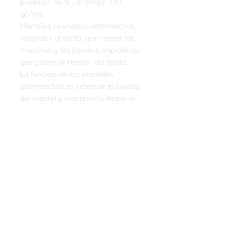
poliester 50 % , gramaje 190
gr/m2
Manteles resinados antimanchas,
naturales al tacto, que repele las
manchas y los líquidos, impidiendo
que pasen al interior del tejido.
La función de los manteles
antimanchas es retrasar el lavado
del mantel y mantenerlo limpio el
mayor tiempo posible.
El precio indicado es de 140
cm ancho x 100 cm
Top