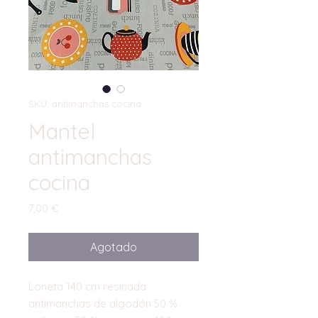
SKU: antimanchas cocina
Mantel
antimanchas
cocina
Precio
7,00 €
Agotado
Loneta 140 cm resinada
antimanchas de algodón 50 %