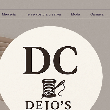
Mercería
Telas/ costura creativa
Moda
Carnaval