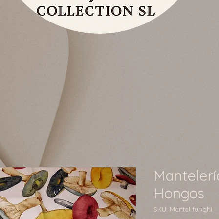
Manteler
Hongos
SKU: Mantel funghi