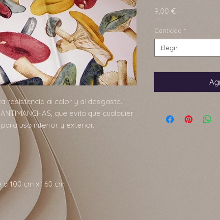
Precio
9,00 €
Cantidad
*
Elegir
Agr
ta resistencia al calor y al desgaste.
ANTIMANCHAS, que evita que cualquier
para uso interior y exterior.
e a 100 cm x 160 cm