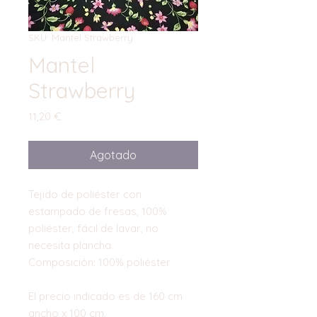
SKU: Mantel Strawberry
Mantel
Strawberry
Precio
11,20 €
Agotado
Tejido de poliéster con
estampado de fresas, 100%
poliéster, fácil de lavar, no
necesita plancha.
Composición: 100% poliéster
El precio indicado es de 160 cm
ancho x 100 cm.