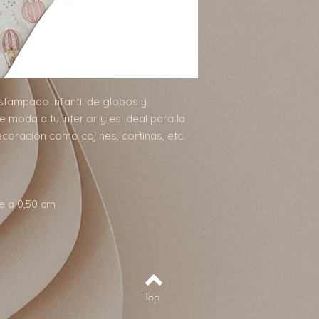
stampado infantil de globos y
 moda a tu interior y es ideal para la
coración como cojines, cortinas, etc.
e a 0,50 cm
Top