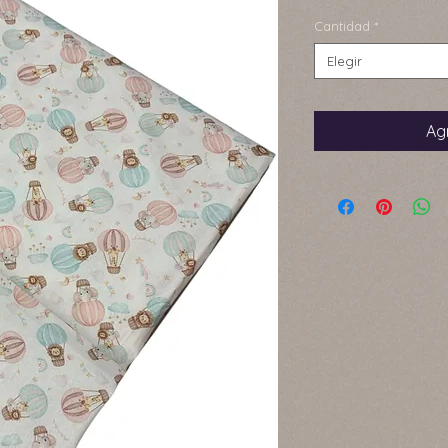
Cantidad
*
Elegir
Agr