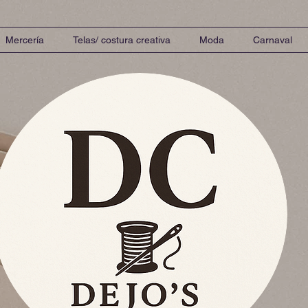
Mercería
Telas/ costura creativa
Moda
Carnaval