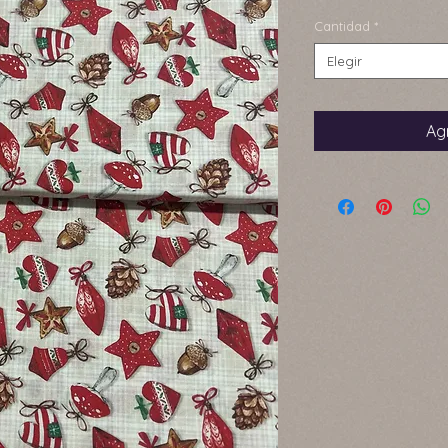
Cantidad
*
Elegir
Agr