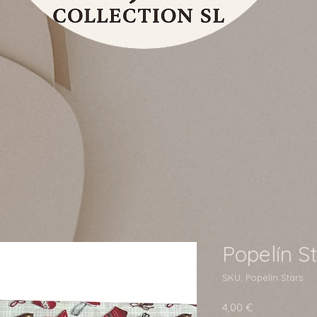
Popelín S
SKU: Popelín Stars
Precio
4,00 €