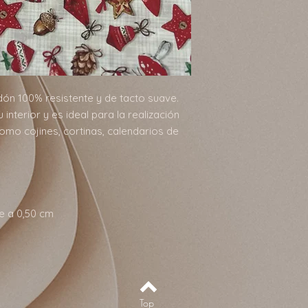
dón 100% resistente y de tacto suave.
nterior y es ideal para la realización
mo cojines, cortinas, calendarios de
e a 0,50 cm
Top