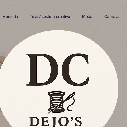
Mercería
Telas/ costura creativa
Moda
Carnaval