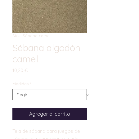
SKU: Sábana camel
Sábana algodón
camel
Precio
10,20 €
Medidas
*
Agregar al carrito
Tela de sábana para juegos de
sábana, almohadones o fundas