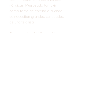
nórdicas. Muy usado también
como forro de cortina o cuando
se necesitan grandes cantidades
de una tela lisa.
Composición:
100% algodón
Ancho:
300 cm
Top
©2023 by Flamingo Designs. Proudly
created with
Wix.com