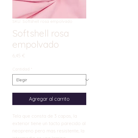
SKU: Softshell rosa empolvado
Softshell rosa
empolvado
Precio
6,45 €
Cantidad
*
Agregar al carrito
Tela que consta de 3 capas, la
exterior tiene un tacto parecido al
neopreno pero mas resistente, la