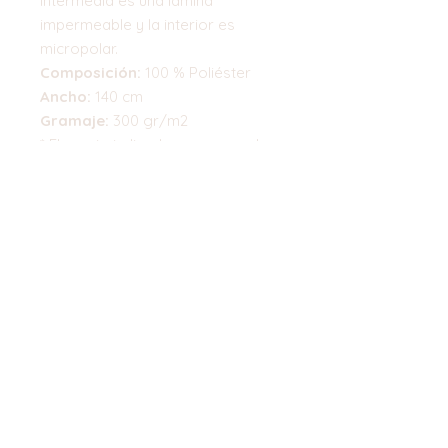
intermedia es una lamina
impermeable y la interior es
micropolar.
Composición:
100 % Poliéster
Ancho:
140 cm
Gramaje:
300 gr/m2
* El precio indicado corresponde
a 0.50 cm.
Top
©2023 by Flamingo Designs. Proudly
created with
Wix.com