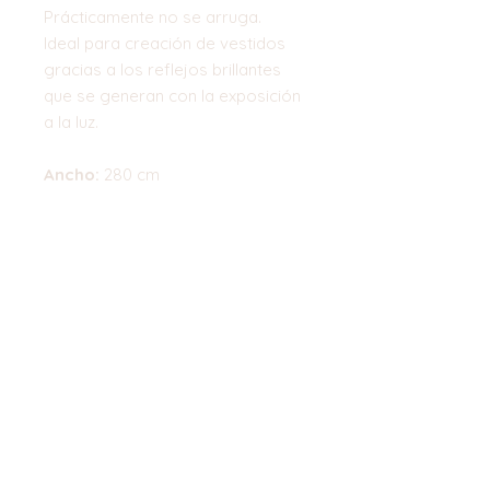
Prácticamente no se arruga.
Ideal para creación de vestidos
gracias a los reflejos brillantes
que se generan con la exposición
a la luz.
Ancho:
280 cm
Composición:
100% poliéster
Gramaje:
83 gr/m2
Top