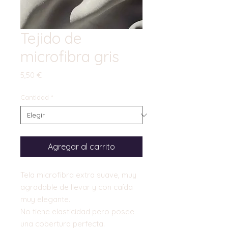
Tejido de
microfibra gris
Precio
5,50 €
Cantidad
*
Agregar al carrito
Tela microfibra extra suave, muy
agradable de llevar y con caída
muy elegante.
No tiene elasticidad pero posee
una cobertura perfecta.