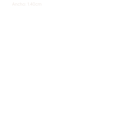
Ancho: 1.40cm
Top
©2023 by Flamingo Designs. Proudly
created with
Wix.com