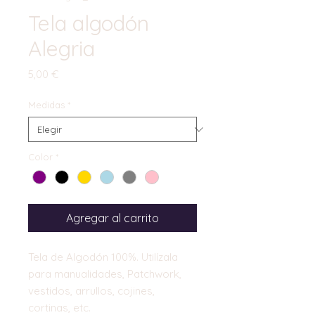
Tela algodón
Alegria
Precio
5,00 €
Medidas
*
Color
*
Agregar al carrito
Tela de Algodón 100%. Utilízala
para manualidades, Patchwork,
vestidos, arrullos, cojines,
cortinas, etc.