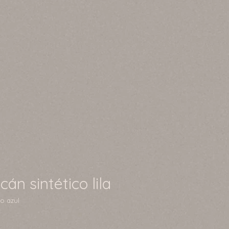
cán sintético lila
co azul