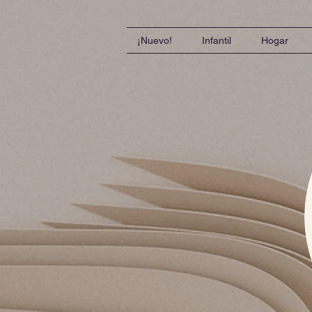
¡Nuevo!
Infantil
Hogar