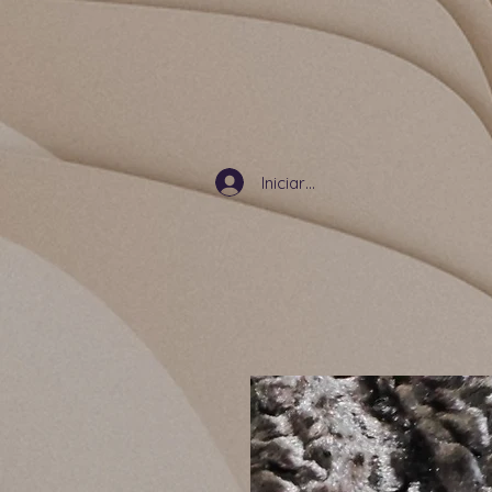
Iniciar sesión