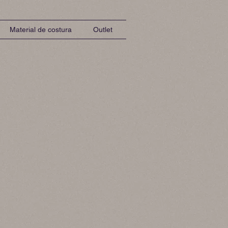
Material de costura
Outlet