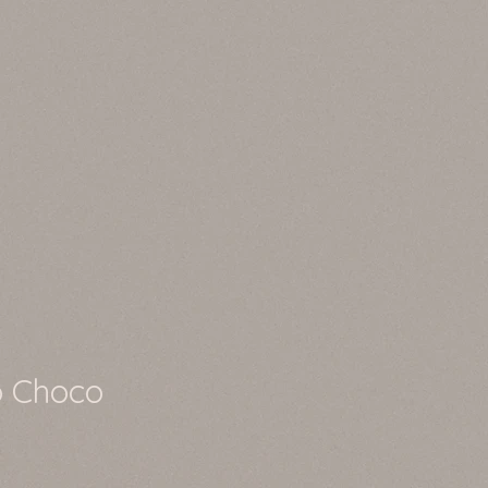
o Choco