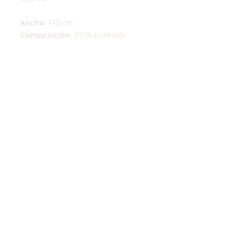
Ancho:
140 cm
Composición:
100% poliéster
Gr:
300 gr/m2
Top
©2023 by Flamingo Designs. Proudly
created with
Wix.com