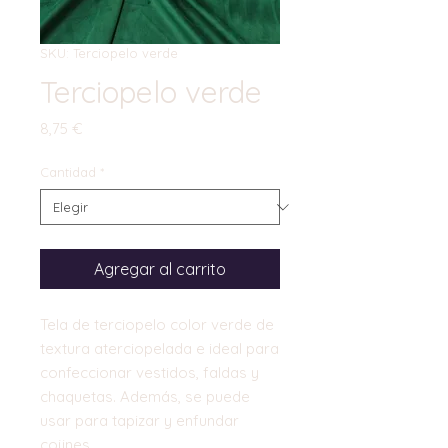
SKU: Terciopelo verde
Terciopelo verde
Precio
8,75 €
Cantidad
*
Agregar al carrito
Tela de terciopelo color verde de
textura aterciopelada e ideal para
confeccionar vestidos, faldas y
chaquetas. Además, se puede
usar para tapizar y enfundar
cojines.