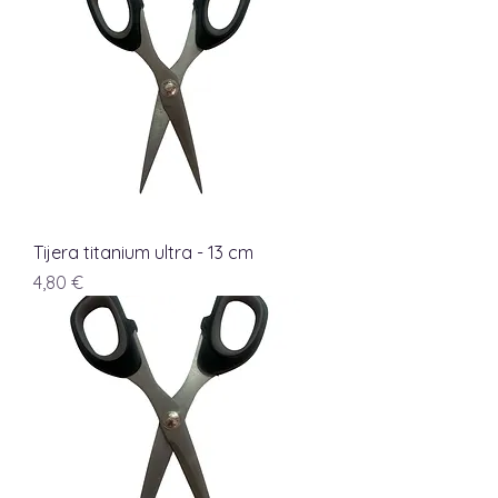
Tijera titanium ultra - 13 cm
Precio
4,80 €