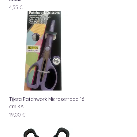
Precio
4,55 €
Tijera Patchwork Microserrada 16
cm KAI
Precio
19,00 €