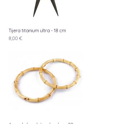
Tijera titanium ultra - 18 cm
Precio
8,00 €
Asas de bambú redondas - 22cm