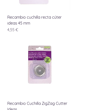
Recambio cuchilla recta cúter
ideas 45 mm
Precio
4,55 €
Recambio Cuchilla ZigZag Cutter
Ideas