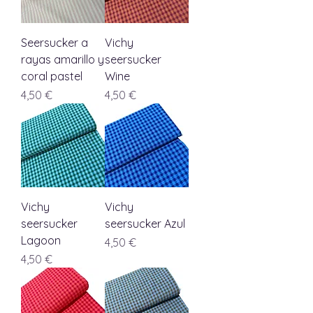
Seersucker a
Vichy
rayas amarillo y
seersucker
coral pastel
Wine
Precio
Precio
4,50 €
4,50 €
Vichy
Vichy
seersucker
seersucker Azul
Lagoon
Precio
4,50 €
Precio
4,50 €