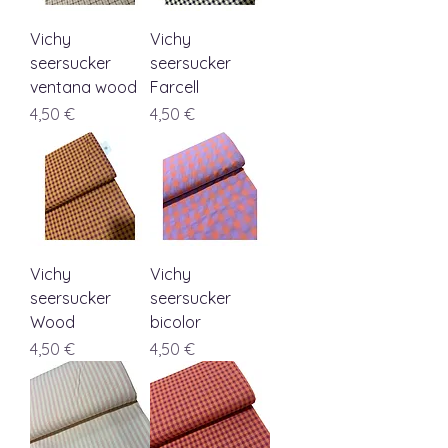
Vichy
Vichy
seersucker
seersucker
ventana wood
Farcell
Precio
Precio
4,50 €
4,50 €
Vichy
Vichy
seersucker
seersucker
Wood
bicolor
Precio
Precio
4,50 €
4,50 €